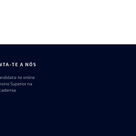
NTA-TE A NÓS
andidata-te online
nsino Superior na
cademia