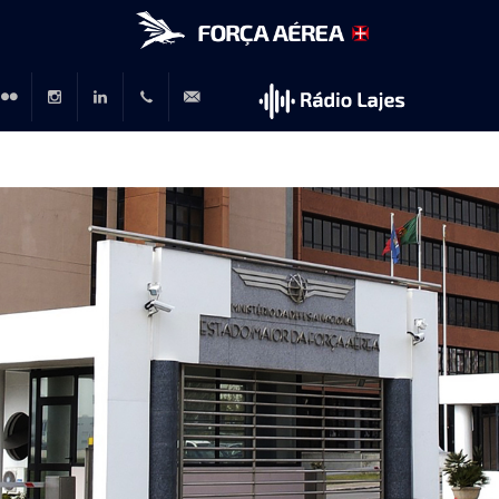
r
lickr
Instagram
LinkedIn
+351
rp@emfa.gov.pt
214726120