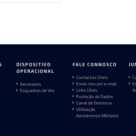
S
DISPOSITIVO
FALE CONNOSCO
JU
OPERACIONAL
Contactos Úteis
C
r
Envie-nos um e-mail
E
Aeronaves
Links Úteis
A
Esquadras de Voo
Proteção de Dados
Canal de Denúncia
Utilização
Aeródromos Militares