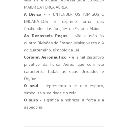
MAIOR DA FORÇA AÉREA.
A Divisa
-
« ENTENDER OS INIMIGOS E
ENGANÁ-LOS » exprime uma das
finalidades das funções do Estado-Maior.
As Dezasseis Peças
-
são alusão às
quatro Divisões do Estado-Maior, vezes o 4
do quaternário, símbolo da Lei.
Coronel Aeronáutico
-
é sinal distintivo
privativo da Força Aérea que com ele
caracteriza todas as suas Unidades e
Órgãos.
O azul
-
representa o ar e o espaço,
simboliza a lealdade e o zelo.
O ouro
-
significa a nobreza, a força e a
sabedoria.