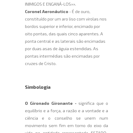
INIMIGOS E ENGANÁ-LOS»».
Coronel Aeronáutico
- É de ouro,
constituído por um aro liso com virolas nos
bordos superior e inferior, encimado por
oito pontas, das quais cinco aparentes. A
ponta central e as laterais são encimadas
por duas asas de águia estendidas. As
pontas intermédias são encimadas por
cruzes de Cristo.
Simbologia
O Gironado Gironante
-
significa que o
equilíbrio e a força, a razão e a vontade e a
ciência e o conselho se unem num
movimento sem fim em torno do eixo da
vida na entidade representada ESTADO-