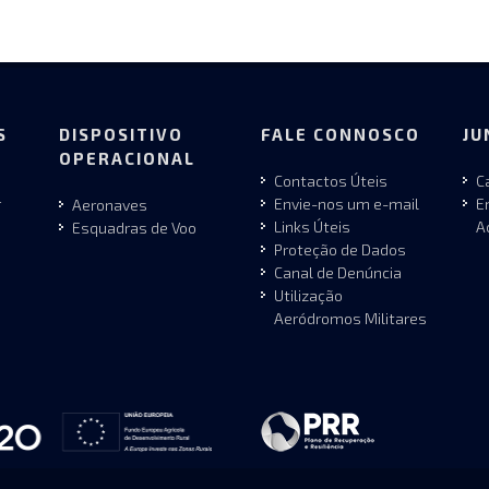
S
DISPOSITIVO
FALE CONNOSCO
JU
OPERACIONAL
Contactos Úteis
C
r
Envie-nos um e-mail
E
Aeronaves
Links Úteis
A
Esquadras de Voo
Proteção de Dados
Canal de Denúncia
Utilização
Aeródromos Militares