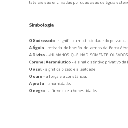
laterais são encimadas por duas asas de águia estend
Simbologia
O Xadrezado
- significa a multiplicidade do pessoal.
A Águia
- retirada do brasão de armas da Força Aére
A Divisa
- «HUMANOS QUE NÃO SOMENTE OUSADOS» exor
Coronel Aeronáutico
- é sinal distintivo privativo 
O azul
- significa o zelo e a lealdade.
O ouro
- a força e a constância.
A prata
- a humildade.
O negro
- a firmeza e a honestidade.