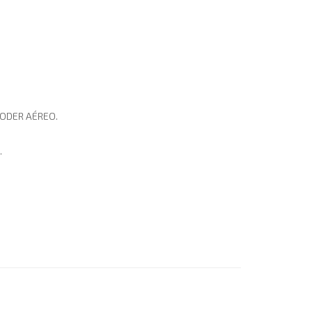
 PODER AÉREO.
.