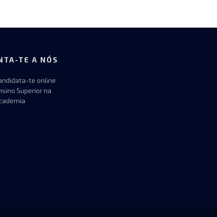
NTA-TE A NÓS
andidata-te online
nsino Superior na
cademia