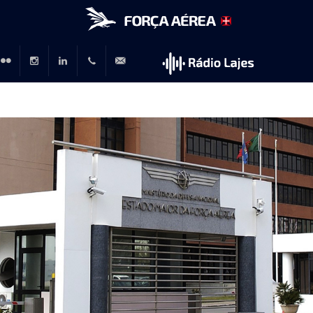
r
lickr
Instagram
LinkedIn
+351
rp@emfa.gov.pt
214726120