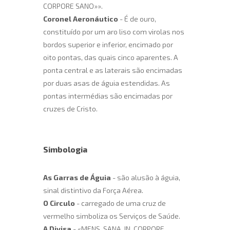
CORPORE SANO»».
Coronel Aeronáutico
- É de ouro,
constituído por um aro liso com virolas nos
bordos superior e inferior, encimado por
oito pontas, das quais cinco aparentes. A
ponta central e as laterais são encimadas
por duas asas de águia estendidas. As
pontas intermédias são encimadas por
cruzes de Cristo.
Simbologia
As Garras de Águia
- são alusão à águia,
sinal distintivo da Força Aérea.
O Circulo
- carregado de uma cruz de
vermelho simboliza os Serviços de Saúde.
A Divisa
- «MENS SANA IN CORPORE