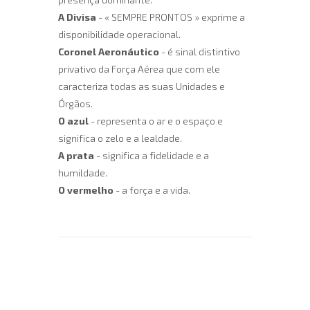
A Divisa
- « SEMPRE PRONTOS » exprime a
disponibilidade operacional.
Coronel Aeronáutico
- é sinal distintivo
privativo da Força Aérea que com ele
caracteriza todas as suas Unidades e
Órgãos.
O azul
- representa o ar e o espaço e
significa o zelo e a lealdade.
A prata
- significa a fidelidade e a
humildade.
O vermelho
- a força e a vida.