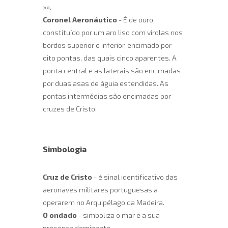
»».
Coronel Aeronáutico
- É de ouro,
constituído por um aro liso com virolas nos
bordos superior e inferior, encimado por
oito pontas, das quais cinco aparentes. A
ponta central e as laterais são encimadas
por duas asas de águia estendidas. As
pontas intermédias são encimadas por
cruzes de Cristo.
Simbologia
Cruz de Cristo
- é sinal identificativo das
aeronaves militares portuguesas a
operarem no Arquipélago da Madeira.
O ondado
- simboliza o mar e a sua
presença dominante.