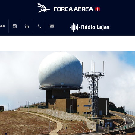
r
lickr
Instagram
LinkedIn
+351
rp@emfa.gov.pt
214726120