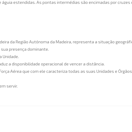
e águia estendidas. As pontas intermédias são encimadas por cruzes d
ndeira da Região Autónoma da Madeira, representa a situação geográfi
à sua presença dominante.
da Unidade.
 a disponibilidade operacional de vencer a distância.
da Força Aérea que com ele caracteriza todas as suas Unidades e Órgãos
em servir.