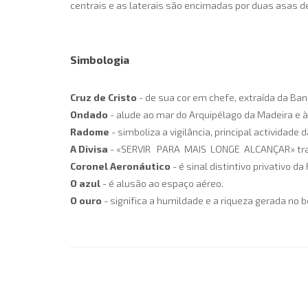
centrais e as laterais são encimadas por duas asas d
Simbologia
Cruz de Cristo
- de sua cor em chefe, extraída da Ba
Ondado
- alude ao mar do Arquipélago da Madeira e 
Radome
- simboliza a vigilância, principal actividade 
A Divisa
- «SERVIR PARA MAIS LONGE ALCANÇAR» traduz
Coronel Aeronáutico
- é sinal distintivo privativo 
O azul
- é alusão ao espaço aéreo.
O ouro
- significa a humildade e a riqueza gerada no b