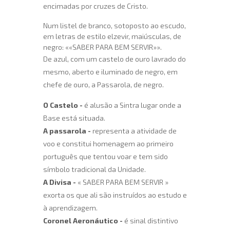
encimadas por cruzes de Cristo.
Num listel de branco, sotoposto ao escudo,
em letras de estilo elzevir, maiúsculas, de
negro: ««SABER PARA BEM SERVIR»».
De azul, com um castelo de ouro lavrado do
mesmo, aberto e iluminado de negro, em
chefe de ouro, a Passarola, de negro.
O Castelo
-
é alusão a Sintra lugar onde a
Base está situada.
A passarola
-
representa a atividade de
voo e constitui homenagem ao primeiro
português que tentou voar e tem sido
símbolo tradicional da Unidade.
A Divisa
-
« SABER PARA BEM SERVIR »
exorta os que ali são instruídos ao estudo e
à aprendizagem.
Coronel Aeronáutico
-
é sinal distintivo