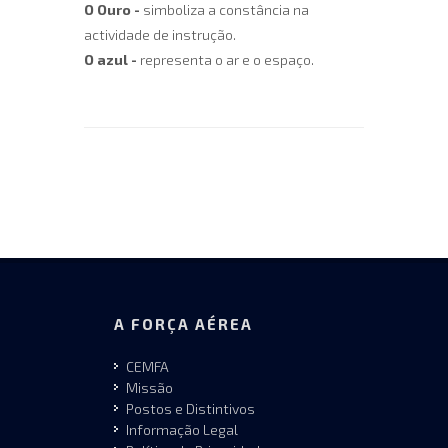
O Ouro
-
simboliza a constância na
actividade de instrução.
O azul
-
representa o ar e o espaço.
A FORÇA AÉREA
CEMFA
Missão
Postos e Distintivos
Informação Legal