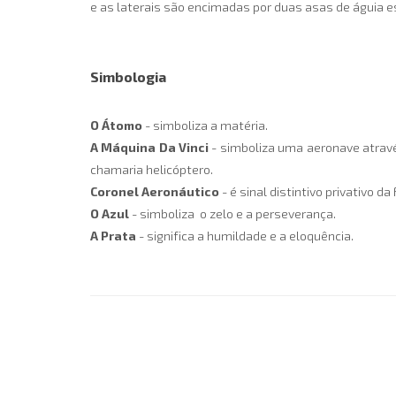
e as laterais são encimadas por duas asas de águia e
Simbologia
O Átomo
- simboliza a matéria.
A Máquina Da Vinci
- simboliza uma aeronave atravé
chamaria helicóptero.
Coronel Aeronáutico
- é sinal distintivo privativo 
O Azul
- simboliza o zelo e a perseverança.
A Prata
- significa a humildade e a eloquência.