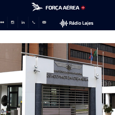
r
lickr
Instagram
LinkedIn
+351
rp@emfa.gov.pt
214726120