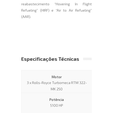
reabastecimento “Hovering In Flight
Refueling” (HIRF) e “Air to Air Refueling”
(AAR).
Especificações Técnicas
Motor
3 x Rolls-Royce Turbomeca RTM 322-
MK 250
Potência
5100 HP