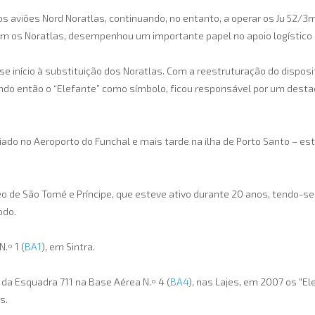
ros aviões Nord Noratlas, continuando, no entanto, a operar os Ju 52/
 com os Noratlas, desempenhou um importante papel no apoio logístico 
e início à substituição dos Noratlas. Com a reestruturação do disposi
ndo então o “Elefante” como símbolo, ficou responsável por um dest
do no Aeroporto do Funchal e mais tarde na ilha de Porto Santo – est
 de São Tomé e Príncipe, que esteve ativo durante 20 anos, tendo-se
odo.
.º 1 (
BA1
), em Sintra.
da Esquadra 711 na Base Aérea N.º 4 (
BA4
), nas Lajes, em 2007 os "
s.