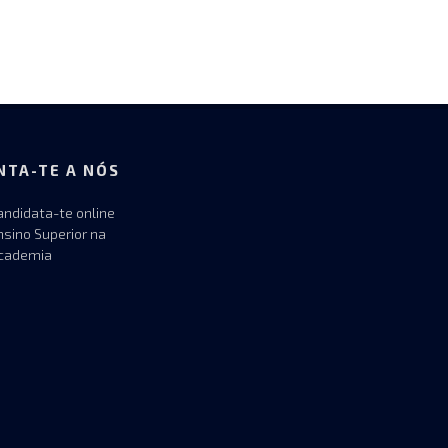
NTA-TE A NÓS
andidata-te online
nsino Superior na
cademia