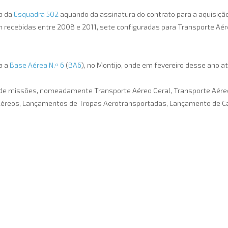
ia da
Esquadra 502
aquando da assinatura do contrato para a aquisiç
 recebidas entre 2008 e 2011, sete configuradas para Transporte Aér
a a
Base Aérea N.º 6
(
BA6
), no Montijo, onde em fevereiro desse ano a
de missões, nomeadamente Transporte Aéreo Geral, Transporte Aéreo Tá
éreos, Lançamentos de Tropas Aerotransportadas, Lançamento de Car