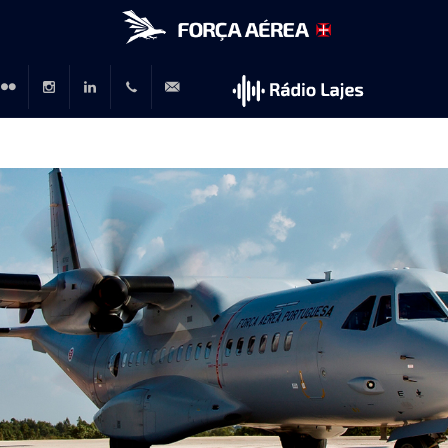
r
lickr
Instagram
LinkedIn
+351
rp@emfa.gov.pt
214726120