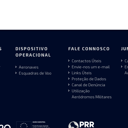
S
DISPOSITIVO
FALE CONNOSCO
JU
OPERACIONAL
Contactos Úteis
C
r
Envie-nos um e-mail
E
Aeronaves
Links Úteis
A
Esquadras de Voo
Proteção de Dados
Canal de Denúncia
Utilização
Aeródromos Militares