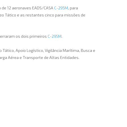
ão de 12 aeronaves EADS/CASA
C-295M
, para
eo Tático e as restantes cinco para missões de
terraram os dois primeiros
C-295M
.
tico, Apoio Logístico, Vigilância Marítima, Busca e
ga Aérea e Transporte de Altas Entidades.