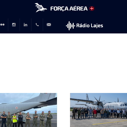
r
lickr
Instagram
LinkedIn
+351
rp@emfa.gov.pt
214726120