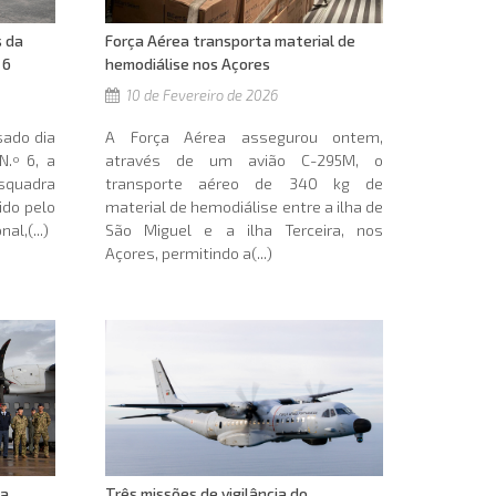
s da
Força Aérea transporta material de
 6
hemodiálise nos Açores
10 de Fevereiro de 2026
sado dia
A Força Aérea assegurou ontem,
.º 6, a
através de um avião C-295M, o
Esquadra
transporte aéreo de 340 kg de
ido pelo
material de hemodiálise entre a ilha de
l,(...)
São Miguel e a ilha Terceira, nos
Açores, permitindo a(...)
ga
Três missões de vigilância do