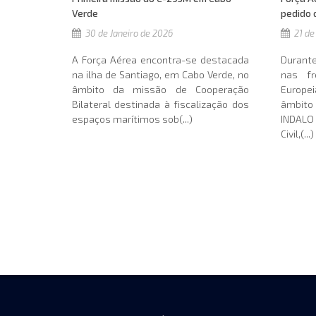
pedido 
Verde
21 de
30 de Janeiro de 2026
Durant
A Força Aérea encontra-se destacada
nas fr
na ilha de Santiago, em Cabo Verde, no
Europe
âmbito da missão de Cooperação
âmbito
Bilateral destinada à fiscalização dos
INDALO
espaços marítimos sob(...)
Civil,(...)