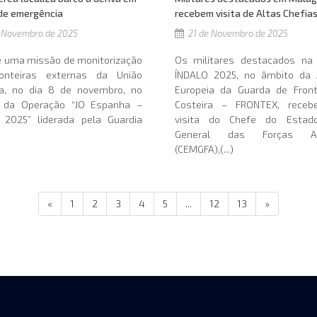
recebem visita de Altas Chefia
de emergência
21 de Novembro de 2025
 Novembro de 2025
Os militares destacados na
e uma missão de monitorização
ÍNDALO 2025, no âmbito da 
onteiras externas da União
Europeia da Guarda de Front
ia, no dia 8 de novembro, no
Costeira – FRONTEX, rece
 da Operação “JO Espanha –
visita do Chefe do Estado
 2025” liderada pela Guardia
General das Forças A
(CEMGFA),(...)
«
1
2
3
4
5
...
12
13
»