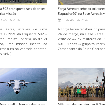
a 502 transporta seis doentes
Força Aérea recebe ex-militare
ica missão
Esquadra 601 na Base Aérea N.º
 Junho de 2026
10 de Abril de 2026
ça Aérea, através de uma
A Força Aérea recebeu, no pas
ve C-295M da Esquadra 502 –
24 de março, na Base Aérea N
tes”, realizou ontem, no dia 21
visita de 44 ex-militares da 
ho, uma missão inédita ao
601 – “Lobos”.O grupo foi receb
rtar num só voo seis doentes,
Comandante do Grupo Operaciona
itar(...)
Militares destacados em Mála
érea localiza barco à deriva em