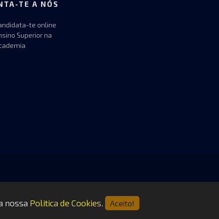
NTA-TE A NÓS
andidata-te online
nsino Superior na
cademia
 a nossa
Politica de Cookies
.
Aceito!