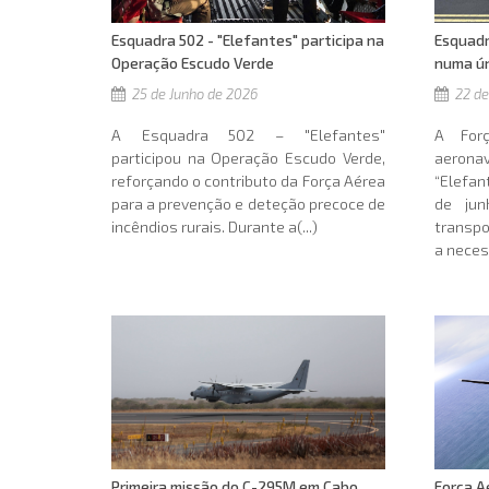
Esquadr
Esquadra 502 - "Elefantes" participa na
numa ún
Operação Escudo Verde
22 de
25 de Junho de 2026
A For
A Esquadra 502 – "Elefantes"
aerona
participou na Operação Escudo Verde,
“Elefan
reforçando o contributo da Força Aérea
de jun
para a prevenção e deteção precoce de
transpo
incêndios rurais. Durante a(...)
a necess
Força A
Primeira missão do C-295M em Cabo