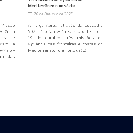
s
Mediterrâneo num só dia
20 de Outubro de 2025
 Missão
A Força Aérea, através da Esquadra
Agência
502 – “Elefantes”, realizou ontem, dia
eiras e
19 de outubro, três missões de
beram a
vigilância das fronteiras e costas do
-Maior-
Mediterrâneo, no âmbito da(...)
rmadas