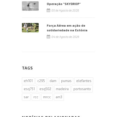
Operação "SKYDROP"
05 de Agosto de 2026
Força Aérea em ação de
solidariedade na Estónia
04 de Agosto de 2026
TAGS
eh101
c295
dam
pumas
elefantes
esq751
esq502
madeira
portosanto
sar
rcc
mrcc
am3