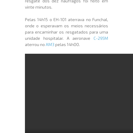
resgate dos dez náufragos foi feito em
vinte minutos.
Pelas 14h15 o EH-101 aterrava no Funchal,
onde o esperavam os meios necessários
para encaminhar os resgatados para uma
unidade hospitalar. A aeronave
C-295M
aterrou no
AM3
pelas 14h00.