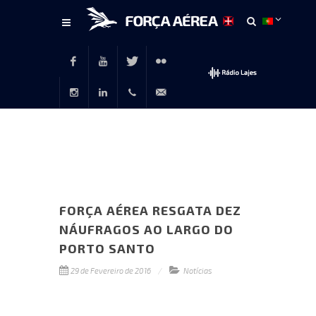
Conteúdo
principal
Facebook
Youtube
Twitter
Flickr
Instagram
LinkedIn
+351
rp@emfa.gov.pt
214726120
FORÇA AÉREA RESGATA DEZ
NÁUFRAGOS AO LARGO DO
PORTO SANTO
29 de Fevereiro de 2016
Notícias