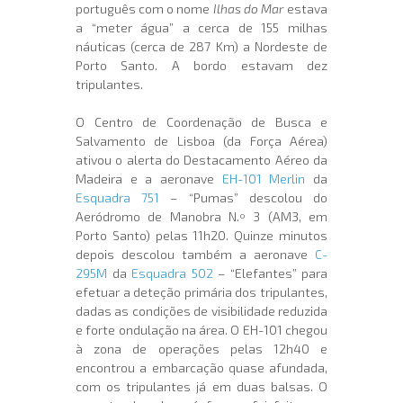
português com o nome
Ilhas do Mar
estava
a “meter água” a cerca de 155 milhas
náuticas (cerca de 287 Km) a Nordeste de
Porto Santo. A bordo estavam dez
tripulantes.
O Centro de Coordenação de Busca e
Salvamento de Lisboa (da Força Aérea)
ativou o alerta do Destacamento Aéreo da
Madeira e a aeronave
EH-101 Merlin
da
Esquadra 751
– “Pumas” descolou do
Aeródromo de Manobra N.º 3 (AM3, em
Porto Santo) pelas 11h20. Quinze minutos
depois descolou também a aeronave
C-
295M
da
Esquadra 502
– “Elefantes” para
efetuar a deteção primária dos tripulantes,
dadas as condições de visibilidade reduzida
e forte ondulação na área. O EH-101 chegou
à zona de operações pelas 12h40 e
encontrou a embarcação quase afundada,
com os tripulantes já em duas balsas. O