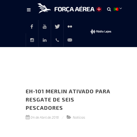
Conteúdo
principal
Facebook
Youtube
Twitter
Flickr
Instagram
LinkedIn
+351
rp@emfa.gov.pt
214726120
EH-101 MERLIN ATIVADO PARA
RESGATE DE SEIS
PESCADORES
04 de Abril de 2016
Notícias