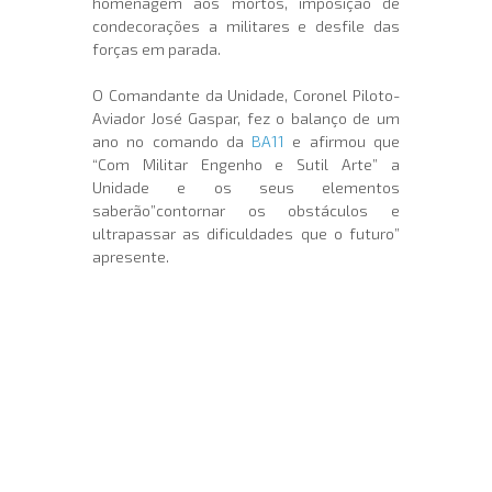
homenagem aos mortos, imposição de
condecorações a militares e desfile das
forças em parada.
O Comandante da Unidade, Coronel Piloto-
Aviador José Gaspar, fez o balanço de um
ano no comando da
BA11
e afirmou que
“Com Militar Engenho e Sutil Arte” a
Unidade e os seus elementos
saberão”contornar os obstáculos e
ultrapassar as dificuldades que o futuro”
apresente.