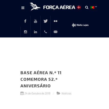
Conteúdo
principal
Facebook
Youtube
Twitter
Flickr
Instagram
LinkedIn
+351
rp@emfa.gov.pt
214726120
BASE AÉREA N.º 11
COMEMORA 52.º
ANIVERSÁRIO
24 de Outubro de 2016
Notícias