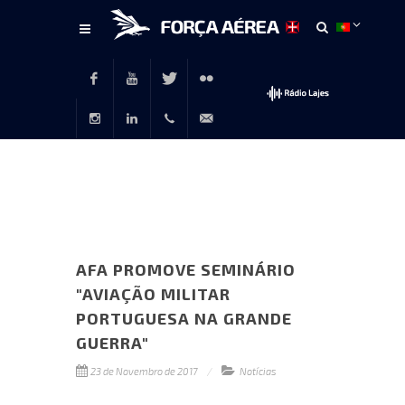
Conteúdo
principal
Facebook
Youtube
Twitter
Flickr
Instagram
LinkedIn
+351
rp@emfa.gov.pt
214726120
AFA PROMOVE SEMINÁRIO
"AVIAÇÃO MILITAR
PORTUGUESA NA GRANDE
GUERRA"
23 de Novembro de 2017
Notícias