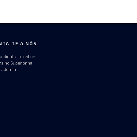
NTA-TE A NÓS
andidata-te online
nsino Superior na
cademia