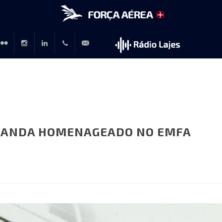
r
lickr
Instagram
LinkedIn
+351
rp@emfa.gov.pt
214726120
RANDA HOMENAGEADO NO EMFA