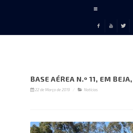
Conteúdo
principal
Facebook
Youtube
Twitte
F
BASE AÉREA N.º 11, EM BEJA
22 de Março de 2019
Notícias