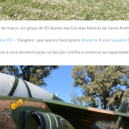
 21 de março, um grupo de 90 alunos das Escolas Básicas de Santo Andr
ra 552
– “Zangões”, que opera o helicóptero
Alouette III
, e a
Esquadra 
istir a uma demonstração na Secção Cinófila e conhecer as capacidad