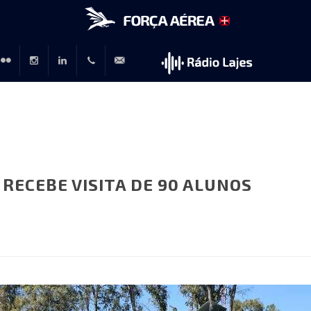
r
lickr
Instagram
LinkedIn
+351
rp@emfa.gov.pt
214726120
, RECEBE VISITA DE 90 ALUNOS