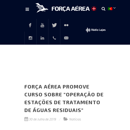
Conteúdo
principal
Facebook
Youtube
Twitter
Flickr
Instagram
LinkedIn
+351
rp@emfa.gov.pt
214726120
FORÇA AÉREA PROMOVE
CURSO SOBRE "OPERAÇÃO DE
ESTAÇÕES DE TRATAMENTO
DE ÁGUAS RESIDUAIS"
30 de Julho de 2019
Notícias