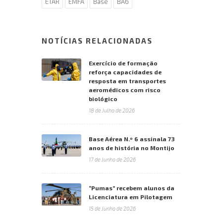
ETAR
EMFA
Base
BA6
NOTÍCIAS RELACIONADAS
Exercício de formação
reforça capacidades de
resposta em transportes
aeromédicos com risco
biológico
18 de Julho de 2026
Base Aérea N.º 6 assinala 73
anos de história no Montijo
17 de Junho de 2026
“Pumas” recebem alunos da
Licenciatura em Pilotagem
15 de Junho de 2026