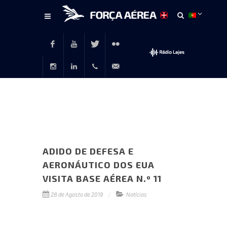
Conteúdo
principal
Facebook
Youtube
Twitter
Flickr
Instagram
LinkedIn
+351
rp@emfa.gov.pt
214726120
ADIDO DE DEFESA E
AERONÁUTICO DOS EUA
VISITA BASE AÉREA N.º 11
28 de Agosto de 2019
Notícias