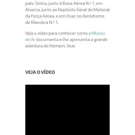
país: Sintra, junto à Base Aérea N.º 1, em
Alverca, junto ao Depósito Geral de Material
da Força Aérea, e em Ovar, no Aeródromo
de Manobra N.º 1.
Veja o vídeo para conhecer como o
Museu
do Ar
documenta e lhe apresenta a grande
aventura do Homem, Voar.
VEJA O VÍDEO