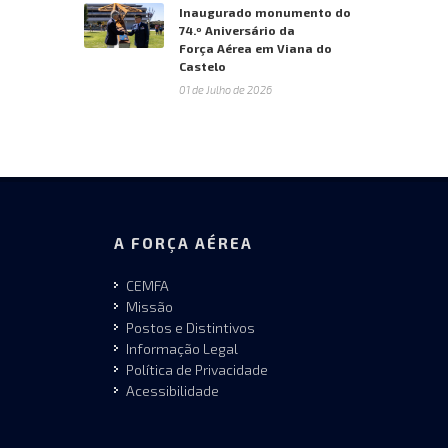
Inaugurado monumento do
74.º Aniversário da
Força Aérea em Viana do
Castelo
01 de Julho de 2026
A FORÇA AÉREA
CEMFA
Missão
Postos e Distintivos
Informação Legal
Política de Privacidade
Acessibilidade