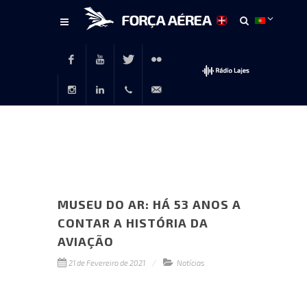
Conteúdo
principal
Facebook
Youtube
Twitter
Flickr
Instagram
LinkedIn
+351
rp@emfa.gov.pt
214726120
MUSEU DO AR: HÁ 53 ANOS A
CONTAR A HISTÓRIA DA
AVIAÇÃO
21 de Fevereiro de 2021
Notícias