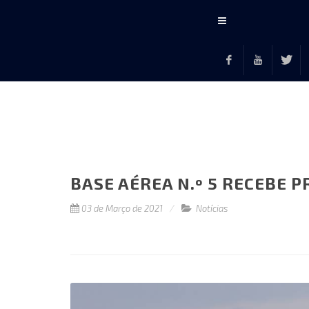
Conteúdo
principal
Facebook
Youtube
Twitte
F
BASE AÉREA N.º 5 RECEBE 
03 de Março de 2021
Notícias