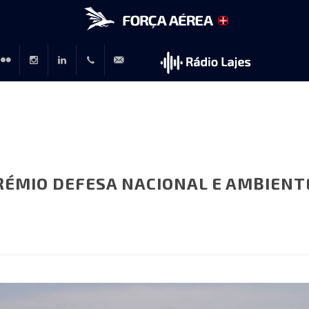
r
lickr
Instagram
LinkedIn
+351
rp@emfa.gov.pt
214726120
PRÉMIO DEFESA NACIONAL E AMBIENT