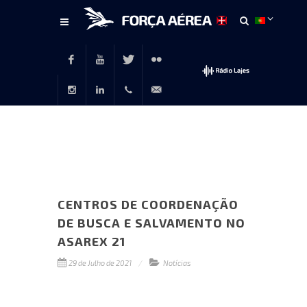
Conteúdo
principal
Facebook
Youtube
Twitter
Flickr
Instagram
LinkedIn
+351
rp@emfa.gov.pt
214726120
CENTROS DE COORDENAÇÃO
DE BUSCA E SALVAMENTO NO
ASAREX 21
29 de Julho de 2021
Notícias