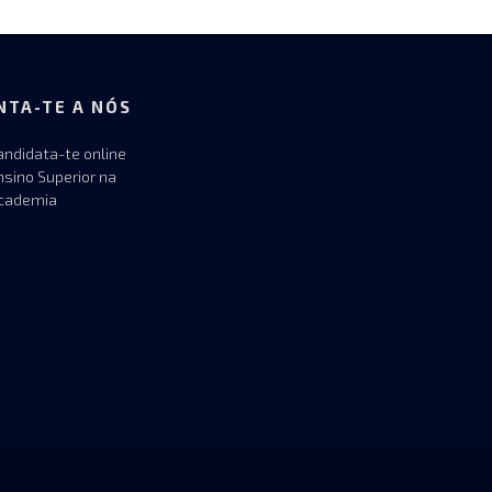
NTA-TE A NÓS
andidata-te online
nsino Superior na
cademia