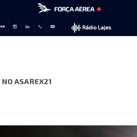
r
lickr
Instagram
LinkedIn
+351
rp@emfa.gov.pt
214726120
 NO ASAREX21