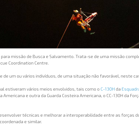
eino para missão de Busca e Salvamento. Trata-se de uma missão compl
ue Coordination Centre.
e de um ou vários indivíduos, de uma situação não favorável, neste ca
al estiveram vários meios envolvidos, tais como o
C-130H
da
Esquadr
a Americana e outra da Guarda Costeira Americana, o CC-130H da Forç
 desenvolver técnicas e melhorar a interoperabilidade entre as forças
coordenada e similar.