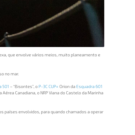
exa, que envolve vários meios, muito planeamento e
so no mar.
a 501
– “Bisontes”, o
P-3C CUP+
Orion da
Esquadra 601
a Aérea Canadiana, o NRP Viana do Castelo da Marinha
 dos países envolvidos, para quando chamados a operar