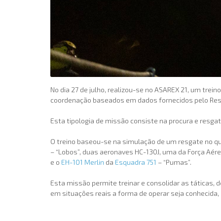
No dia 27 de julho, realizou-se no ASAREX 21, um tr
coordenação baseados em dados fornecidos pelo Resc
Esta tipologia de missão consiste na procura e resgat
O treino baseou-se na simulação de um resgate no qu
– “Lobos”, duas aeronaves HC-130J, uma da Força Aére
e o
EH-101 Merlin
da
Esquadra 751
– “Pumas”.
Esta missão permite treinar e consolidar as táticas,
em situações reais a forma de operar seja conhecida, 