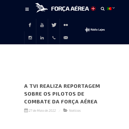
Conteúdo
principal
Facebook
Youtube
Twitter
Flickr
Instagram
LinkedIn
+351
rp@emfa.gov.pt
214726120
A TVI REALIZA REPORTAGEM
SOBRE OS PILOTOS DE
COMBATE DA FORÇA AÉREA
27 de Maio de 2022
Notícias