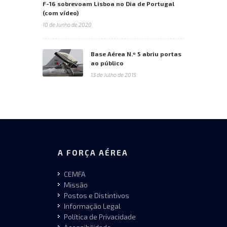
F-16 sobrevoam Lisboa no Dia de Portugal
(com vídeo)
10 de Junho de 2020
Base Aérea N.º 5 abriu portas
ao público
13 de Julho de 2015
A FORÇA AÉREA
CEMFA
Missão
Postos e Distintivos
Informação Legal
Política de Privacidade