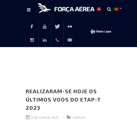
Conteúdo
principal
Facebook
Youtube
Twitter
Flickr
Instagram
LinkedIn
+351
rp@emfa.gov.pt
214726120
REALIZARAM-SE HOJE OS
ÚLTIMOS VOOS DO ETAP-T
2023
13 de Julho de 2023
Notícias