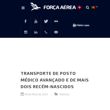
Conteúdo
principal
Facebook
Youtube
Twitter
Flickr
Instagram
LinkedIn
+351
rp@emfa.gov.pt
214726120
TRANSPORTE DE POSTO
MÉDICO AVANÇADO E DE MAIS
DOIS RECÉM-NASCIDOS
09 de Maio de 2024
Notícias