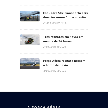
Esquadra 502 transporta seis
doentes numa única missão
22 de Junho de 2026
Três resgates em navio em
menos de 24 horas
21 de Junho de 2026
Força Aérea resgata homem
a bordo de navio
19 de Junho de 2026
A FORÇA AÉREA