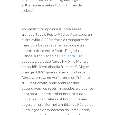
à Ilha Terceira pelas 03h05 (horas de
Lisboa).
Ao mesmo tempo que a Força Aérea
transportava o Posto Médico Avançado, um
outro avião
C-295M
fazia o transporte de
mais dois bebés recém-nascidos e um
doente crítico entre Ponta Delgada e
Lisboa. A tripulação da
Esquadra 502
descolou da Base Aérea N.º 6, no Montijo,
pelas 16h10 em direção à Ilha de S. Miguel.
Eram já 03h50 quando o avião da Força
Aérea aterrava no Aeródromo de Trânsito
N.º 1, na Portela, onde ambulâncias
aguardavam os recém-nascidos e o doente
para posterior encaminhamento para
unidades hospitalares. A bordo do avião
seguiu uma enfermeira militar do Núcleo de
Evacuações Aeromédicas da Força Aérea,