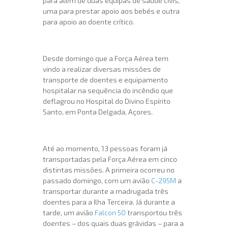
para além de duas equipas de saúde civis,
uma para prestar apoio aos bebés e outra
para apoio ao doente crítico.
Desde domingo que a Força Aérea tem
vindo a realizar diversas missões de
transporte de doentes e equipamento
hospitalar na sequência do incêndio que
deflagrou no Hospital do Divino Espírito
Santo, em Ponta Delgada, Açores.
Até ao momento, 13 pessoas foram já
transportadas pela Força Aérea em cinco
distintas missões. A primeira ocorreu no
passado domingo, com um avião
C-295M
a
transportar durante a madrugada três
doentes para a Ilha Terceira. Já durante a
tarde, um avião
Falcon 50
transportou três
doentes – dos quais duas grávidas – para a