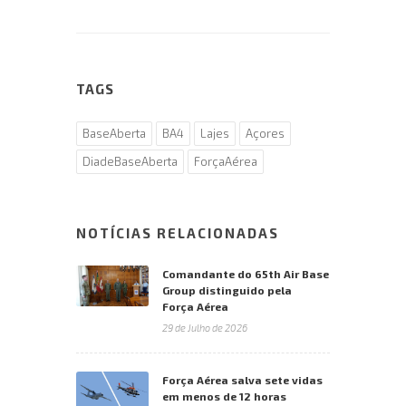
TAGS
BaseAberta
BA4
Lajes
Açores
DiadeBaseAberta
ForçaAérea
NOTÍCIAS RELACIONADAS
Comandante do 65th Air Base
Group distinguido pela
Força Aérea
29 de Julho de 2026
Força Aérea salva sete vidas
em menos de 12 horas