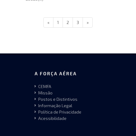
«
1
2
3
»
A FORÇA AÉREA
CEMFA
Missão
Postos e Distintivos
Informação Legal
Política de Privacidade
Acessibilidade