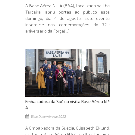
A Base Aérea N.º 4 (BA4), localizada na Ilha
Terceira, abriu portas ao público este
domingo, dia 4 de agosto. Este evento
insere-se nas comemorações do 72.º
aniversário da Força(...)
Embaixadora da Suécia visita Base Aérea N.º
4
13 de Dezembro de 2022
A Embaixadora da Suécia, Elisabeth Eklund,
visitou a Base Aérea N.º 4, na Ilha Terceira,