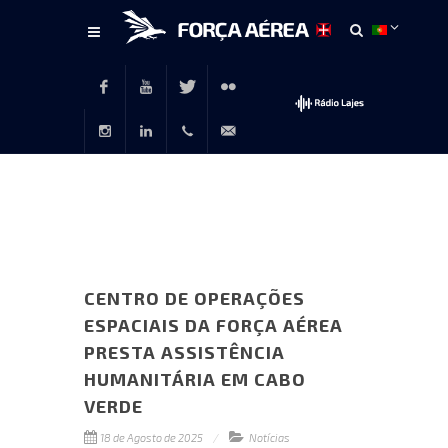
Conteúdo
principal
Facebook
Youtube
Twitter
Flickr
Instagram
LinkedIn
+351
rp@emfa.gov.pt
214726120
CENTRO DE OPERAÇÕES
ESPACIAIS DA FORÇA AÉREA
PRESTA ASSISTÊNCIA
HUMANITÁRIA EM CABO
VERDE
18 de Agosto de 2025
Notícias