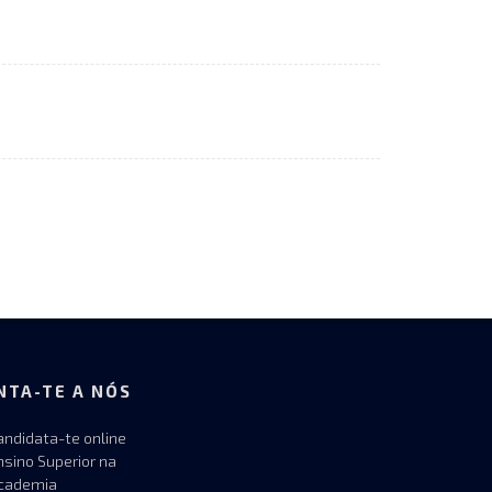
NTA-TE A NÓS
andidata-te online
nsino Superior na
cademia