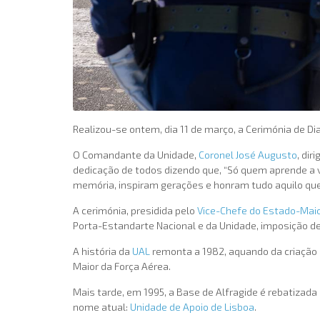
Realizou-se ontem, dia 11 de março, a Cerimónia de D
O Comandante da Unidade,
Coronel José Augusto
, dir
dedicação de todos dizendo que, “Só quem aprende a 
memória, inspiram gerações e honram tudo aquilo que 
A cerimónia, presidida pelo
Vice-Chefe do Estado-Maio
Porta-Estandarte Nacional e da Unidade, imposição
A história da
UAL
remonta a 1982, aquando da criação 
Maior da Força Aérea.
Mais tarde, em 1995, a Base de Alfragide é rebatiza
nome atual:
Unidade de Apoio de Lisboa
.