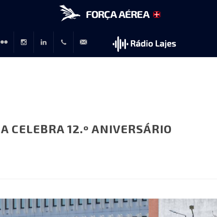
r
lickr
Instagram
LinkedIn
+351
rp@emfa.gov.pt
214726120
A CELEBRA 12.º ANIVERSÁRIO