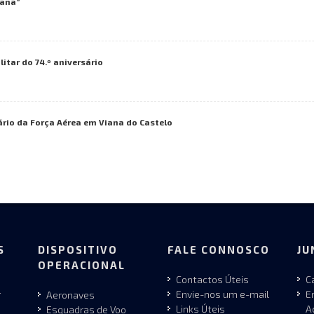
iana”
itar do 74.º aniversário
rio da Força Aérea em Viana do Castelo
S
DISPOSITIVO
FALE CONNOSCO
JU
OPERACIONAL
Contactos Úteis
C
r
Envie-nos um e-mail
E
Aeronaves
Links Úteis
A
Esquadras de Voo