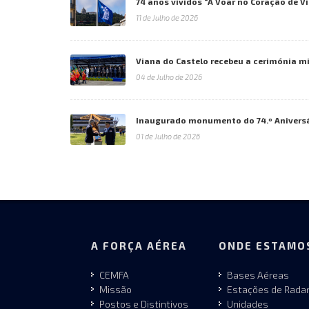
74 anos vividos “A Voar no Coração de V
11 de Julho de 2026
Viana do Castelo recebeu a cerimónia mil
04 de Julho de 2026
Inaugurado monumento do 74.º Aniversá
01 de Julho de 2026
A FORÇA AÉREA
ONDE ESTAMO
CEMFA
Bases Aéreas
Missão
Estações de Rada
Postos e Distintivos
Unidades