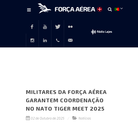
Conteúdo
principal
Facebook
Youtube
Twitter
Flickr
Instagram
LinkedIn
+351
rp@emfa.gov.pt
214726120
MILITARES DA FORÇA AÉREA
GARANTEM COORDENAÇÃO
NO NATO TIGER MEET 2025
02 de Outubro de 2025
Notícias