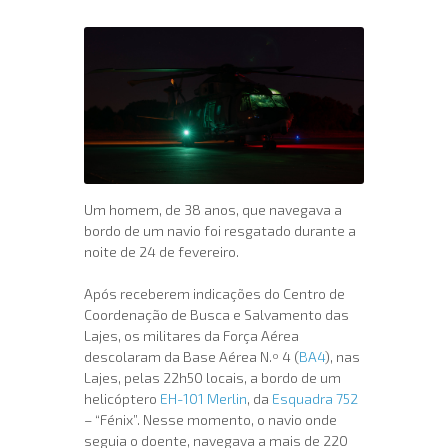
Um homem, de 38 anos, que navegava a
bordo de um navio foi resgatado durante a
noite de 24 de fevereiro.
Após receberem indicações do Centro de
Coordenação de Busca e Salvamento das
Lajes, os militares da Força Aérea
descolaram da Base Aérea N.º 4 (
BA4
), nas
Lajes, pelas 22h50 locais, a bordo de um
helicóptero
EH-101 Merlin
, da
Esquadra 752
– “Fénix”. Nesse momento, o navio onde
seguia o doente, navegava a mais de 220