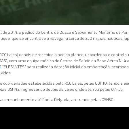
bril de 2014, a pedido do Centro de Busca e Salvamento Marítimo de Po
uesa, que se encontrava a navegar a cerca de 250 milhas náuticas (
C Lajes) depois de recebido o pedido planeou, coordenou e controlou 
AS", com uma equipa médica do Centro de Saúde da Base Aérea Nº4 a 
2
"ELEFANTES" para realizar a deteção inicial da embarcação, acompan
lvidos.
s coordenadas estabelecidas pelo RCC Lajes, pelas 03H10, tendo a ae
pelas 05H42, regressando depois às Lajes onde aterrou pelas 07H35.
acompanhamento até Ponta Delgada, aterrando pelas 05H50.