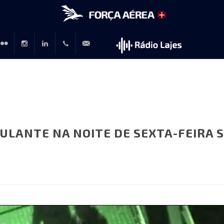
r
lickr
Instagram
LinkedIn
+351
rp@emfa.gov.pt
214726120
ULANTE NA NOITE DE SEXTA-FEIRA 