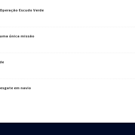
a Operação Escudo Verde
numa única missão
de
resgate em navio