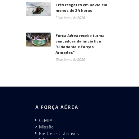
Três resgates em navio em
menos de 24 horas
21 de Junho de 2026
Força Aérea recebe turma
vencedora da iniciativa
“Cidadania e Forças
Armadas”
19 de Junho de 2026
A FORÇA AÉREA
CEMFA
Missão
Postos e Distintivos