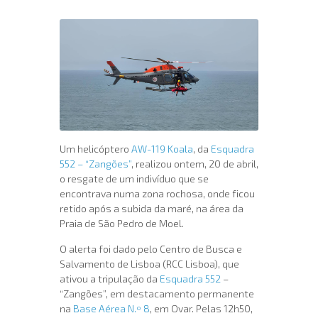
Um helicóptero
AW-119 Koala
, da
Esquadra
552 – “Zangões”
, realizou ontem, 20 de abril,
o resgate de um indivíduo que se
encontrava numa zona rochosa, onde ficou
retido após a subida da maré, na área da
Praia de São Pedro de Moel.
O alerta foi dado pelo Centro de Busca e
Salvamento de Lisboa (RCC Lisboa), que
ativou a tripulação da
Esquadra 552
–
“Zangões”, em destacamento permanente
na
Base Aérea N.º 8
, em Ovar. Pelas 12h50,