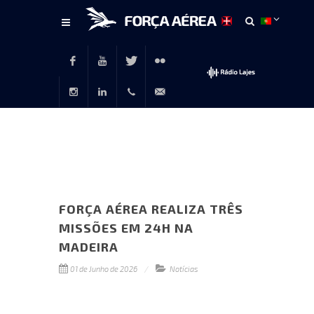
Conteúdo
principal
Facebook
Youtube
Twitter
Flickr
Instagram
LinkedIn
+351
rp@emfa.gov.pt
214726120
FORÇA AÉREA REALIZA TRÊS
MISSÕES EM 24H NA
MADEIRA
01 de Junho de 2026
Notícias