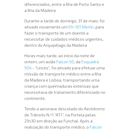
diferenciados, entre a Ilha de Porto Santo e
a Ilha da Madeira
Durante a tarde de domingo, 31 de maio, foi
ativado novamente um
EH-101 Merlin
, para
fazer o transporte de um doente a
necessitar de cuidados médicos urgentes,
dentro do Arquipélago da Madeira
Horas mais tarde, ao início da noite de
ontem, um avião
Falcon 50
, da
Esquadra
504
- “Linces”, foi ativado para efetuar uma
missão de transporte médico entre a Ilha
da Madeira e Lisboa, transportando uma
criança com queimaduras extensas que
necessitava de tratamento diferenciado no
continente.
Tendo a aeronave descolado do Aeródromo
de Trânsito N.º1 “AT1”, na Portela pelas
21h30 em direção ao Funchal. Após a
realização do transporte médico, o
Falcon