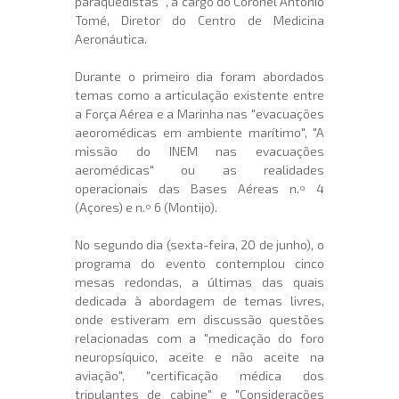
paraquedistas" , a cargo do Coronel António
Tomé, Diretor do Centro de Medicina
Aeronáutica.
Durante o primeiro dia foram abordados
temas como a articulação existente entre
a Força Aérea e a Marinha nas "evacuações
aeoromédicas em ambiente marítimo", "A
missão do INEM nas evacuações
aeromédicas" ou as realidades
operacionais das Bases Aéreas n.º 4
(Açores) e n.º 6 (Montijo).
No segundo dia (sexta-feira, 20 de junho), o
programa do evento contemplou cinco
mesas redondas, a últimas das quais
dedicada à abordagem de temas livres,
onde estiveram em discussão questões
relacionadas com a "medicação do foro
neuropsíquico, aceite e não aceite na
aviação", "certificação médica dos
tripulantes de cabine" e "Considerações