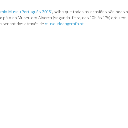
émio Museu Português 2013"
, saiba que todas as ocasiões são boas p
 o pólo do Museu em Alverca (segunda-feira, das 10h às 17h) e/ou em 
 ser obtidos através de
museudoar@emfa.pt
.