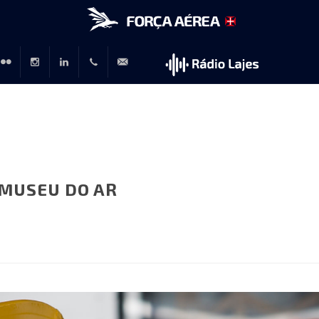
r
lickr
Instagram
LinkedIn
+351
rp@emfa.gov.pt
214726120
MUSEU DO AR