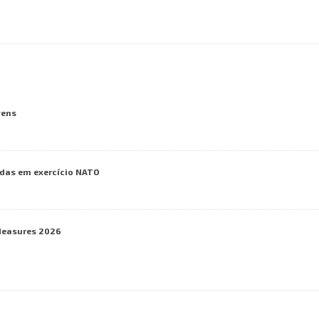
vens
das em exercício NATO
Measures 2026