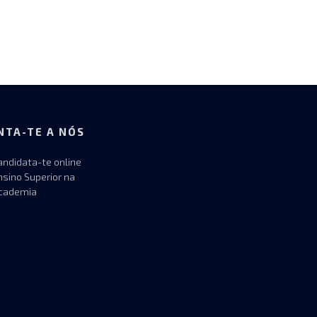
NTA-TE A NÓS
andidata-te online
nsino Superior na
cademia