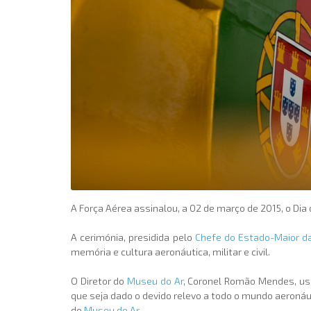
A Força Aérea assinalou, a 02 de março de 2015, o Dia
A cerimónia, presidida pelo
Chefe do Estado-Maior d
memória e cultura aeronáutica, militar e civil.
O Diretor do
Museu do Ar
, Coronel Romão Mendes, us
que seja dado o devido relevo a todo o mundo aeroná
do
Museu do Ar
.