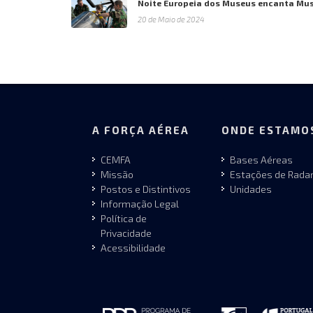
Noite Europeia dos Museus encanta Mus
20 de Maio de 2024
A FORÇA AÉREA
ONDE ESTAMO
CEMFA
Bases Aéreas
Missão
Estações de Rada
Postos e Distintivos
Unidades
Informação Legal
Política de
Privacidade
Acessibilidade