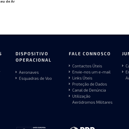
eu de Ar
S
DISPOSITIVO
FALE CONNOSCO
JU
OPERACIONAL
Contactos Úteis
C
r
Envie-nos um e-mail
E
Aeronaves
Links Úteis
A
Esquadras de Voo
Proteção de Dados
Canal de Denúncia
Utilização
Aeródromos Militares