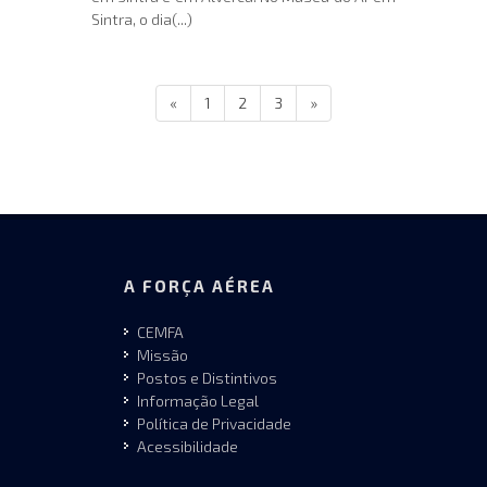
Sintra, o dia(...)
«
1
2
3
»
A FORÇA AÉREA
CEMFA
Missão
Postos e Distintivos
Informação Legal
Política de Privacidade
Acessibilidade