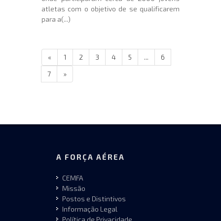
atletas com o objetivo de se qualificarem
para a(...)
«
1
2
3
4
5
...
6
7
»
A FORÇA AÉREA
CEMFA
Missão
Postos e Distintivos
Informação Legal
Política de Privacidade