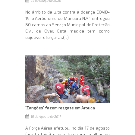
29 de Março de 2020
No âmbito da luta contra a doença COVID-
19, o Aeródromo de Manobra N.º 1 entregou
80 camas ao Serviço Municipal de Proteção
Civil de Ovar. Esta medida tem como
objetivo reforçar as(...)
'Zangões' fazem resgate em Arouca
18 de Agosto de 2017
A Força Aérea efetuou, no dia 17 de agosto
(quinta-feira), o resgate de uma mulher em