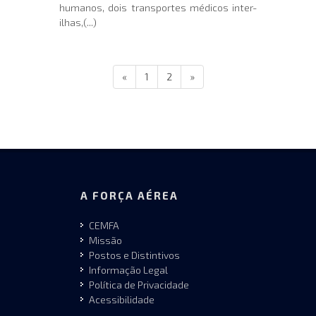
humanos, dois transportes médicos inter-
ilhas,(...)
«
1
2
»
A FORÇA AÉREA
CEMFA
Missão
Postos e Distintivos
Informação Legal
Política de Privacidade
Acessibilidade