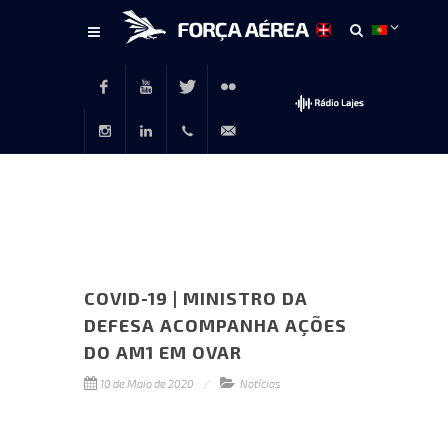
Conteúdo
principal
Facebook
Youtube
Twitter
Flickr
Instagram
LinkedIn
+351
rp@emfa.gov.pt
214726120
COVID-19 | MINISTRO DA
DEFESA ACOMPANHA AÇÕES
DO AM1 EM OVAR
10 de Maio de 2020
Notícias