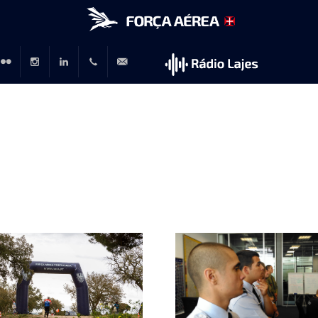
r
lickr
Instagram
LinkedIn
+351
rp@emfa.gov.pt
214726120