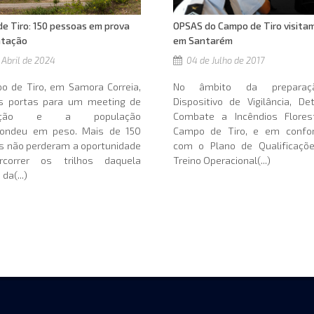
e Tiro: 150 pessoas em prova
OPSAS do Campo de Tiro visita
ntação
em Santarém
 Abril de 2024
04 de Julho de 2017
o de Tiro, em Samora Correia,
No âmbito da prepara
as portas para um meeting de
Dispositivo de Vigilância, D
ntação e a população
Combate a Incêndios Flores
pondeu em peso. Mais de 150
Campo de Tiro, e em confo
s não perderam a oportunidade
com o Plano de Qualificaçõ
correr os trilhos daquela
Treino Operacional(...)
da(...)