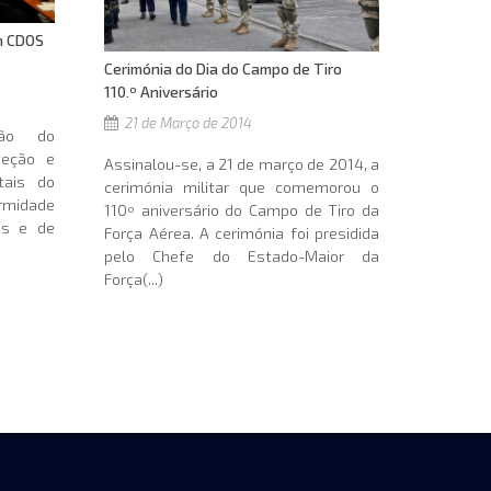
m CDOS
Cerimónia do Dia do Campo de Tiro 
110.º Aniversário
21 de Março de 2014
ção do
eteção e
Assinalou-se, a 21 de março de 2014, a
tais do
cerimónia militar que comemorou o
rmidade
110º aniversário do Campo de Tiro da
es e de
Força Aérea. A cerimónia foi presidida
pelo Chefe do Estado-Maior da
Força(...)