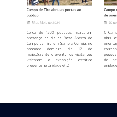
Campo de Tiro abriu as portas ao
Campo d
público
de orie
13 de Maio de 2024
10 de
Cerca de 1500 pessoas marcaram
O Camp
presença no dia de Base Aberta do
abriu 
Campo de Tiro, em Samora Correia, no
orie
passado domingo dia 12 de
corres
maio.Durante o evento, os visitantes
pessoa
visitaram a exposição estática
de per
presente na Unidade e(...)
unidade 