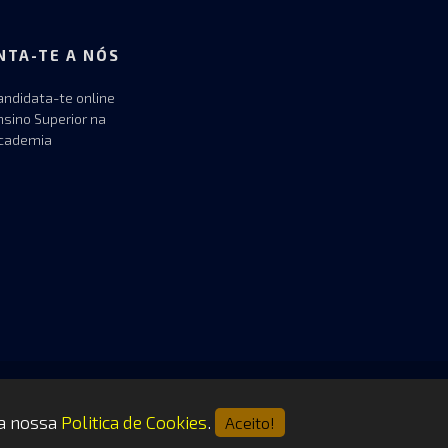
NTA-TE A NÓS
andidata-te online
nsino Superior na
cademia
 a nossa
Politica de Cookies
.
Aceito!