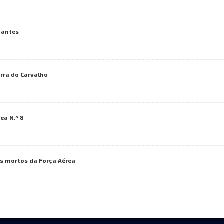
tantes
rra do Carvalho
ea N.º 8
os mortos da Força Aérea