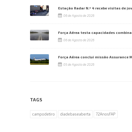
Estação Radar N.º 4 recebe visitas de jo
06 de Agosto de 2026
Força Aérea testa capacidades combina
06 de Agosto de 2026
Força Aérea conclui missão Assurance 
05 de Agosto de 2026
TAGS
campodetiro
diadebaseaberta
72AnosFAP