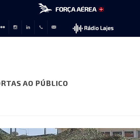
r
lickr
Instagram
LinkedIn
+351
rp@emfa.gov.pt
214726120
ORTAS AO PÚBLICO