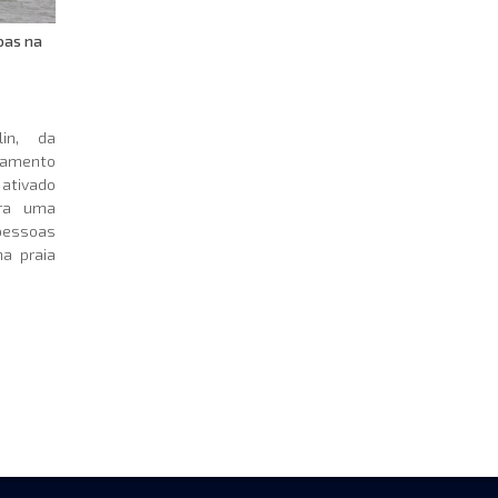
oas na
lin, da
amento
ativado
ara uma
pessoas
a praia