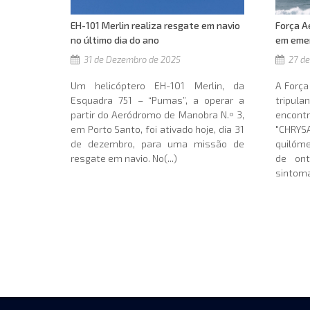
EH-101 Merlin realiza resgate em navio
Força A
no último dia do ano
em eme
31 de Dezembro de 2025
27 de
Um helicóptero EH-101 Merlin, da
A Força
Esquadra 751 – “Pumas”, a operar a
tripula
partir do Aeródromo de Manobra N.º 3,
encon
em Porto Santo, foi ativado hoje, dia 31
"CHRY
de dezembro, para uma missão de
quilóme
resgate em navio. No(...)
de on
sintoma