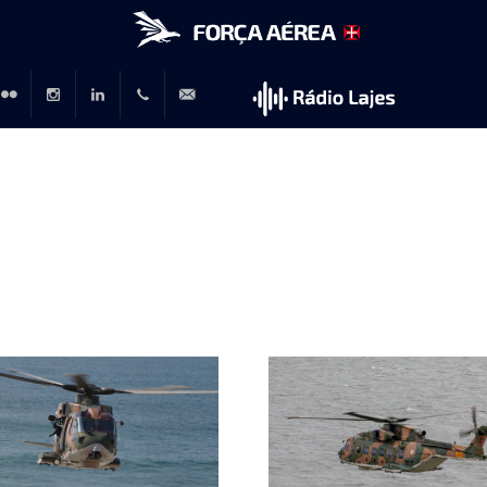
r
lickr
Instagram
LinkedIn
+351
rp@emfa.gov.pt
214726120