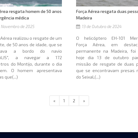
érea resgata homem de 50 anos
Força Aérea resgata duas pess
rgência médica
Madeira
 Novembro de 2025
13 de Outubro de 2024
 Aérea realizou o resgate de um
O helicóptero EH-101 Mer
nte, de 50 anos de idade, que se
Força Aérea, em destac
trava a bordo do navio
permanente na Madeira, foi 
SALIS", a navegar a 172
hoje dia 13 de outubro p
tros do Montijo, durante o dia
missão de resgate de duas 
tem. O homem apresentava
que se encontravam presas n
s que(...)
do Seixal,(...)
«
1
2
»