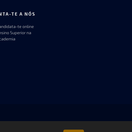
NTA-TE A NÓS
andidata-te online
nsino Superior na
cademia