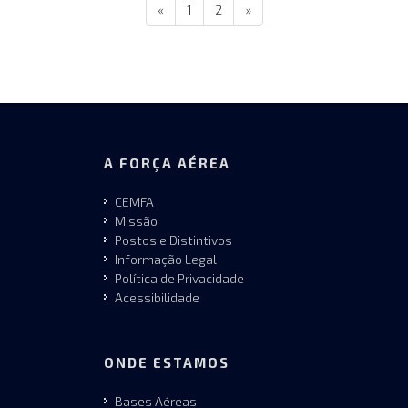
«
1
2
»
A FORÇA AÉREA
CEMFA
Missão
Postos e Distintivos
Informação Legal
Política de Privacidade
Acessibilidade
ONDE ESTAMOS
Bases Aéreas