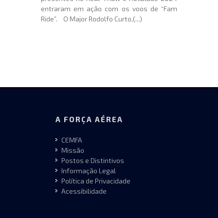
entraram em ação com os voos de “Fam
Ride”. O Major Rodolfo Curto,(...)
A FORÇA AÉREA
CEMFA
Missão
Postos e Distintivos
Informação Legal
Política de Privacidade
Acessibilidade