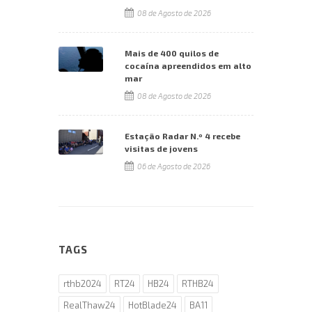
08 de Agosto de 2026
Mais de 400 quilos de
cocaína apreendidos em alto
mar
08 de Agosto de 2026
Estação Radar N.º 4 recebe
visitas de jovens
06 de Agosto de 2026
TAGS
rthb2024
RT24
HB24
RTHB24
RealThaw24
HotBlade24
BA11