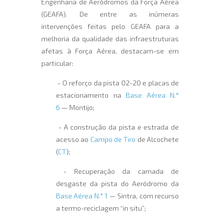
Engenharia de Aeródromos da Força Aérea
(GEAFA). De entre as inúmeras
intervenções feitas pelo GEAFA para a
melhoria da qualidade das infraestruturas
afetas à Força Aérea, destacam-se em
particular:
- O reforço da pista 02-20 e placas de
estacionamento na
Base Aérea N.°
6
— Montijo;
- A construção da pista e estrada de
acesso ao
Campo de Tiro
de Alcochete
(
CT
);
- Recuperação da camada de
desgaste da pista do Aeródromo da
Base Aérea N.° 1
— Sintra, com recurso
a termo-reciclagem “in situ”;