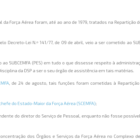
al da Força Aérea foram, até ao ano de 1979, tratados na Repartição de
pelo Decreto-Lei N.º 141/77, de 09 de abril, veio a ser cometido ao 
o ao SUBCEMFA (PES) em tudo o que dissesse respeito à administração
 Disciplina da DSP a ser o seu órgão de assistência em tais matérias.
EMFA
, de 24 de agosto, tais funções foram cometidas à Repartição
chefe do Estado-Maior da Força Aérea (SCEMFA)
;
ente do diretor do Serviço de Pessoal, enquanto não fosse possível a
concentração dos Órgãos e Serviços da Força Aérea no Complexo de