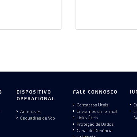
S
DISPOSITIVO
FALE CONNOSCO
JU
OPERACIONAL
Contactos Úteis
C
r
Envie-nos um e-mail
E
Aeronaves
Links Úteis
A
Esquadras de Voo
Proteção de Dados
Canal de Denúncia
Utilização