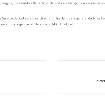
 Alfragide), passando a Repartição de Justiça e Disciplina a ser um s
Serviço de Justiça e Disciplina (
SJD
), herdando na generalidade as tar
a, com a organização definida no RFA 303-1, Vol I.
CHEFE 