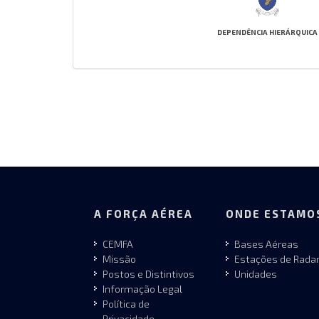
DEPENDÊNCIA HIERÁRQUICA
A FORÇA AÉREA
ONDE ESTAMO
CEMFA
Bases Aéreas
Missão
Estações de Rada
Postos e Distintivos
Unidades
Informação Legal
Política de
Privacidade