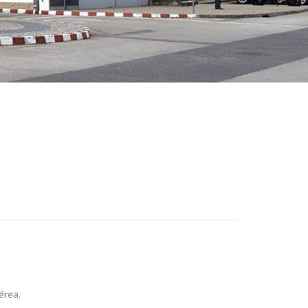
érea.