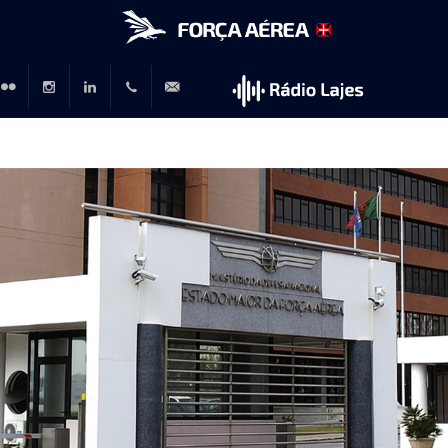
r
lickr
Instagram
LinkedIn
+351
rp@emfa.gov.pt
214726120