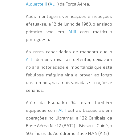
Alouette III
(
ALIII
) da Força Aérea.
Após montagem, verificações e inspeções
efetua-se, a 18 de junho de 1963, o ansiado
primeiro voo em
ALIII
com matrícula
portuguesa.
As raras capacidades de manobra que o
ALIII
demonstrava ser detentor, deixavam
no ar a notoriedade e importância que esta
fabulosa máquina viria a provar ao longo
dos tempos, nas mais variadas situações e
cenários.
Além da Esquadra 94 foram também
equipadas com
ALIII
outras Esquadras em
operações no Ultramar: a 122 Canibais da
Base Aérea N.º 12 (BA12) - Bissau - Guiné, a
503 Índios do Aeródromo Base N.º 5 (AB5) -