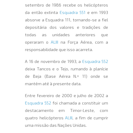
setembro de 1986 recebe os helicópteros
da então extinta
Esquadra 551
e em 1993
absorve a Esquadra 111, tornando-se a fiel
depositária dos valores e tradições de
todas as unidades anteriores que
operaram o
ALIII
na Força Aérea, com a
responsabilidade que isso acarreta.
A 16 de novembro de 1993, a
Esquadra 552
deixa Tancos e o Tejo, rumando à planície
de Beja (Base Aérea N.º 11) onde se
mantém até à presente data.
Entre fevereiro de 2000 e julho de 2002 a
Esquadra 552
foi chamada a constituir um
destacamento em Timor-Leste, com
quatro helicópteros
ALIII
, a fim de cumprir
uma missão das Nações Unidas.