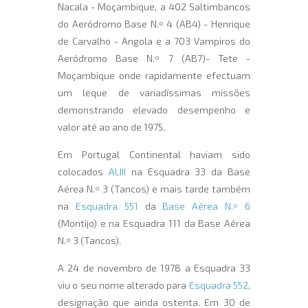
Nacala - Moçambique, a 402 Saltimbancos
do Aeródromo Base N.º 4 (AB4) - Henrique
de Carvalho - Angola e a 703 Vampiros do
Aeródromo Base N.º 7 (AB7)- Tete -
Moçambique onde rapidamente efectuam
um leque de variadíssimas missões
demonstrando elevado desempenho e
valor até ao ano de 1975.
Em Portugal Continental haviam sido
colocados
ALIII
na Esquadra 33 da Base
Aérea N.º 3 (Tancos) e mais tarde também
na
Esquadra 551
da
Base Aérea N.º 6
(Montijo) e na Esquadra 111 da Base Aérea
N.º 3 (Tancos).
A 24 de novembro de 1978 a Esquadra 33
viu o seu nome alterado para
Esquadra 552
,
designação que ainda ostenta. Em 30 de